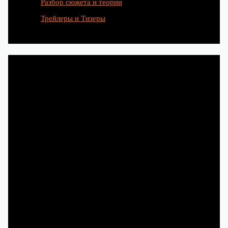
Разбор сюжета и теории
Трейлеры и Тизеры
Любимые сериалы рождаются
благодаря труду сотен людей.
Чтобы и дальше наслаждаться
новыми историями, смотрите
их легально на Кинопоиске,
Иви, Okko и других