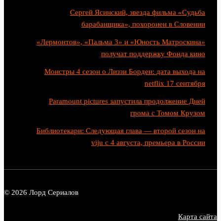
Сергей Ясинский, звезда фильма «Судьба
барабанщика», похоронен в Словении
«Лермонтов», «Пальма 3» и «Юность Матроскина»
получат поддержку Фонда кино
Монстры 4 сезон о Лиззи Борден: дата выхода на
netflix 17 сентября
Paramount pictures запустила продолжение Дней
грома с Томом Крузом
Библиотекари: Следующая глава — второй сезон на
viju с 4 августа, премьера в России
© 2026 Лорд Сериалов
Карта сайта