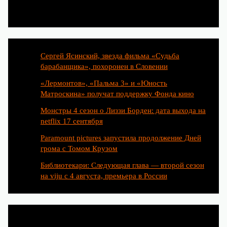
Сергей Ясинский, звезда фильма «Судьба
барабанщика», похоронен в Словении
«Лермонтов», «Пальма 3» и «Юность
Матроскина» получат поддержку Фонда кино
Монстры 4 сезон о Лиззи Борден: дата выхода на
netflix 17 сентября
Paramount pictures запустила продолжение Дней
грома с Томом Крузом
Библиотекари: Следующая глава — второй сезон
на viju с 4 августа, премьера в России