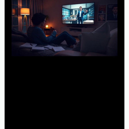
Лучшие сериалы для бинга по настроению нередко
становятся толчком к переменам. Например, человек,
который годами мечтал о смене профессии, после
сильной производственной драмы решается пройти
переквалификацию, потому что вдруг видит, как может
выглядеть его день «после поворота». Или фанат
детективов, который начал разбирать сценарии
любимых эпизодов и в итоге написал свой первый
короткий метр. Такие истории не случайны: серия за