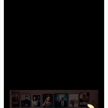
6 минут чтения
Если хочется устроить себе марафон по «Как я
встретил вашу маму» и не утонуть в десятках
сомнительных сайтов, важно подойти к делу чуть
более осознанно. Ниже — пошаговый разбор, как
смотреть онлайн бесплатно, при этом не схватить
вирус, не нарушить закон и не мучиться с плохим
звуком и картинкой.
Шаг 1. Разобраться: что именно вы хотите
посмотреть