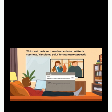
Ошибка новичков — вводить один и тот же пароль от
почты, банковских сервисов и видеоплатформ. Для
стриминга используйте уникальный, не слишком
важный пароль.
Шаг 6. Настраиваем качество и озвучку под
себя