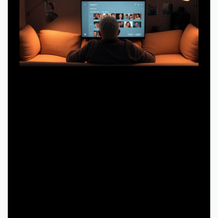
Звучит очевидно, но это правда экономит время. У
сериала девять сезонов, спешиалы, альтернативные
концовки и разные варианты перевода.
Подумайте заранее:
- Нужны ли вам все сезоны подряд, или хотите просто
пересмотреть пару любимых серий?
- Важно ли, чтобы это была русская озвучка, или
можно с субтитрами?
- Качество картинки критично, или вам окей что-то
среднее, лишь бы не тормозило?