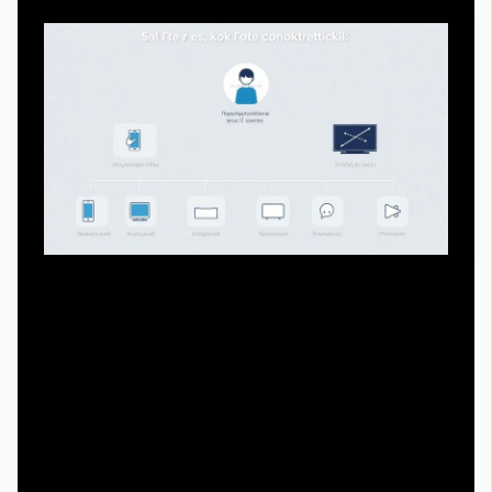
Для тех, кто хочет конкретики, вот краткий алгоритм:
1. Определите цель: пересмотреть пару серий или
посмотреть всё целиком.
2. Выберите устройство: телефон, ноутбук, телевизор
(смарт‑ТВ или приставка).
3. Найдите 1–2 крупных легальных сервиса, где есть
сериал.