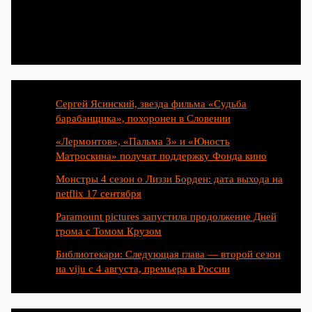
Популярные статьи
Сергей Ясинский, звезда фильма «Судьба
барабанщика», похоронен в Словении
«Лермонтов», «Пальма 3» и «Юность
Матроскина» получат поддержку Фонда кино
Монстры 4 сезон о Лиззи Борден: дата выхода на
netflix 17 сентября
Paramount pictures запустила продолжение Дней
грома с Томом Крузом
Библиотекари: Следующая глава — второй сезон
на viju с 4 августа, премьера в России