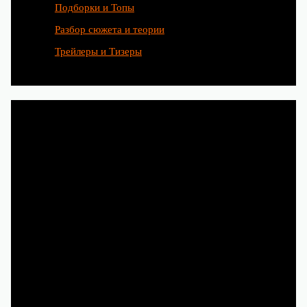
Подборки и Топы
Разбор сюжета и теории
Трейлеры и Тизеры
Любимые сериалы рождаются
благодаря труду сотен людей.
Чтобы и дальше наслаждаться
новыми историями, смотрите
их легально на Кинопоиске,