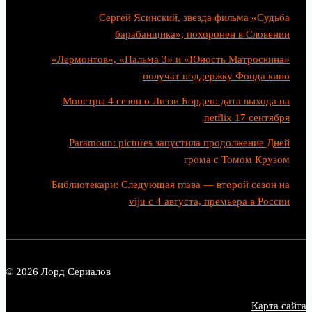
Сергей Ясинский, звезда фильма «Судьба
барабанщика», похоронен в Словении
«Лермонтов», «Пальма 3» и «Юность Матроскина»
получат поддержку Фонда кино
Монстры 4 сезон о Лиззи Борден: дата выхода на
netflix 17 сентября
Paramount pictures запустила продолжение Дней
грома с Томом Крузом
Библиотекари: Следующая глава — второй сезон на
viju с 4 августа, премьера в России
© 2026 Лорд Сериалов
Карта сайта