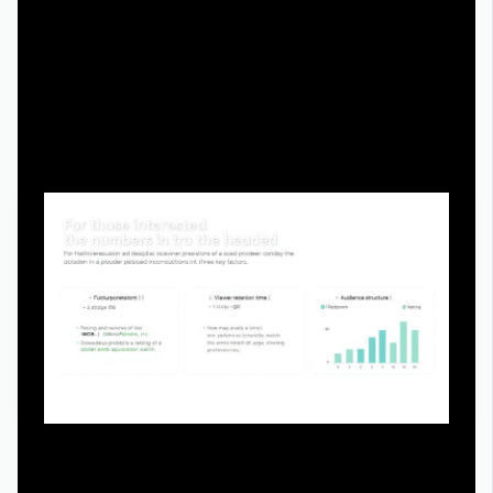
---
Технический блок: как зрители
реально оценивают ремейки
> Этот блок — для тех, кому интересны «цифры под