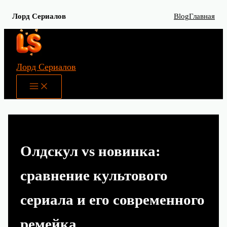
Лорд Сериалов
Blog
Главная
Перейти
к
содержимому
Лорд Сериалов
Main
Menu
Олдскул vs новинка:
сравнение культового
сериала и его современного
ремейка