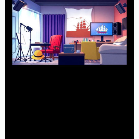
Тем, кто хочет ван пис русская озвучка смотреть
онлайн бесплатно, важно понимать, что вариантов
перевода очень много: от профессиональных студий до
энтузиастов, которые пишут голосом «на коленке».
Новичкам проще начать с хорошей студийной озвучки:
меньше шансов, что шутки и имена персонажей будут
перевраны. Если же вы нормально относитесь к
субтитрам, можно смотреть в оригинале с русскими