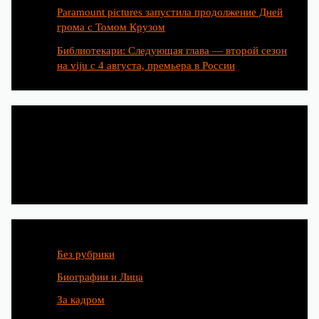
Paramount pictures запустила продолжение Дней
грома с Томом Крузом
Библиотекари: Следующая глава — второй сезон
на viju с 4 августа, премьера в России
Категории
Без рубрики
Биографии и Лица
За кадром