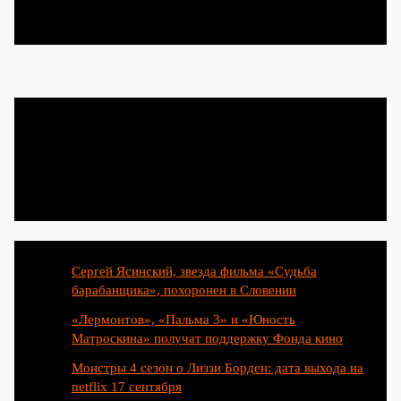
Популярные статьи
Сергей Ясинский, звезда фильма «Судьба
барабанщика», похоронен в Словении
«Лермонтов», «Пальма 3» и «Юность
Матроскина» получат поддержку Фонда кино
Монстры 4 сезон о Лиззи Борден: дата выхода на
netflix 17 сентября