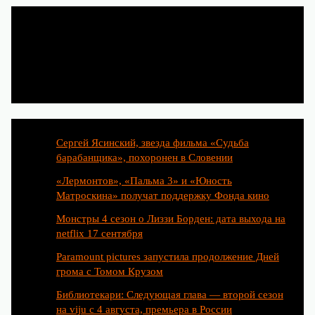
Популярные статьи
Сергей Ясинский, звезда фильма «Судьба
барабанщика», похоронен в Словении
«Лермонтов», «Пальма 3» и «Юность
Матроскина» получат поддержку Фонда кино
Монстры 4 сезон о Лиззи Борден: дата выхода на
netflix 17 сентября
Paramount pictures запустила продолжение Дней
грома с Томом Крузом
Библиотекари: Следующая глава — второй сезон
на viju с 4 августа, премьера в России