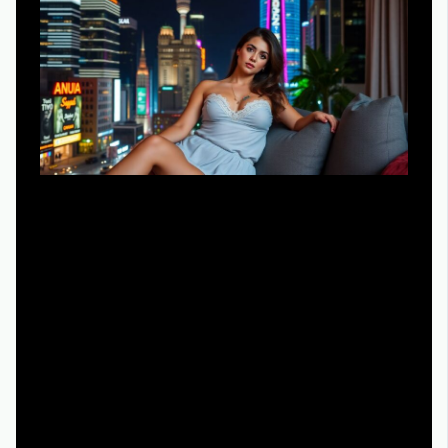
Если задача — организовать комфортный марафон и
секс в большом городе HD смотреть онлайн на
русском без постоянных тормозов, стоит подойти к
выбору схемы доступа как к техническому проекту:
оценить пропускную способность домашней сети, тип
устройства вывода и устойчивость интернет‑канала.
Для Smart TV и медиаприставок логичнее использовать
официальные приложения из проверенных магазинов:
это минимизирует проблемы с кодеками, снижает
вероятность конфликтов с прошивкой и гарантирует