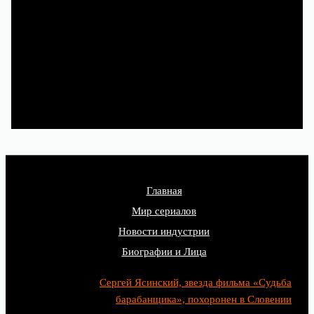
их легально на Кинопоиске,
Иви, Okko и других
лицензионных сервисах.
Главная
Мир сериалов
Новости индустрии
Биографии и Лица
Сергей Ясинский, звезда фильма «Судьба
барабанщика», похоронен в Словении