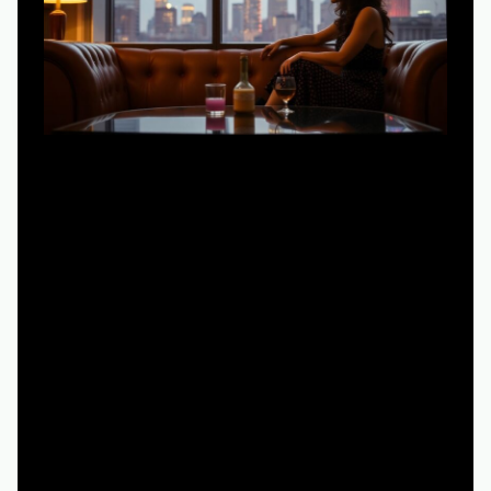
Если разложить по полочкам разные способы, как секc
в большом городе смотреть онлайн бесплатно или за
деньги, сразу становятся заметны технические
отличия. Легальные подписочные сервисы используют
адаптивный битрейт, распределённые CDN‑сети и
официальные лицензии на сериал; в результате вы
получаете предсказуемое качество видеопотока,
стабильную синхронизацию аудио с видеорядом и
корректную работу субтитров. Бесплатные площадки,
в том числе полулегальные, часто экономят на
инфраструктуре: один и тот же сервер обслуживает
много одновременных подключений, из‑за чего