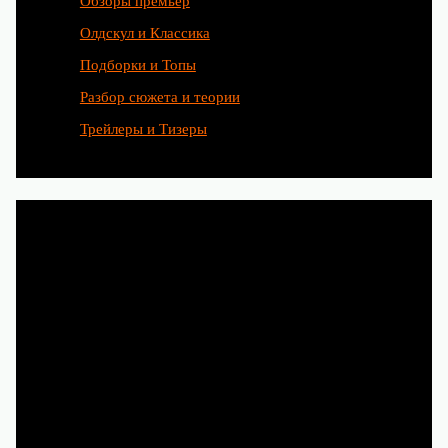
Обзоры премьер
Олдскул и Классика
Подборки и Топы
Разбор сюжета и теории
Трейлеры и Тизеры
Любимые сериалы рождаются
благодаря труду сотен людей.
Чтобы и дальше наслаждаться
новыми историями, смотрите