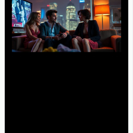
К 2025 году привычка смотреть «Секс в большом
городе» и другие культовые сериалы онлайн
сместилась из парадигмы «лишь бы шло» в сторону
инженерного подхода к качеству сервиса. Платформы
активно внедряют кодеки нового поколения, которые
позволяют при том же битрейте выдавать более
детализированную картинку, а также расширяют
инфраструктуру CDN, уменьшая задержки и
количества «фризов» при вечерних пиковых нагрузках.