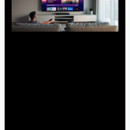
Бесплатный просмотр в 2025 году чаще всего означает
модель AVOD — когда вы смотрите сериал, а
платформа зарабатывает на рекламе. Это не
«бесплатная халява», а нормальный рабочий формат.
Многие официальные сервисы дают возможность
посмотреть отчаянные домохозяйки все сезоны
смотреть онлайн без абонентской платы, но с
рекламными вставками. Иногда часть серий доступна
бесплатно, а за остальное придётся оформить
подписку. Лайфхак: следите за акциями — стриминги
часто открывают доступ к классике ТВ-сериалов в
рамках тематических марафонов.