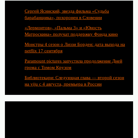
Сергей Ясинский, звезда фильма «Судьба
барабанщика», похоронен в Словении
«Лермонтов», «Пальма 3» и «Юность
Матроскина» получат поддержку Фонда кино
Монстры 4 сезон о Лиззи Борден: дата выхода на
netflix 17 сентября
Paramount pictures запустила продолжение Дней
грома с Томом Крузом
Библиотекари: Следующая глава — второй сезон
на viju с 4 августа, премьера в России
Категории