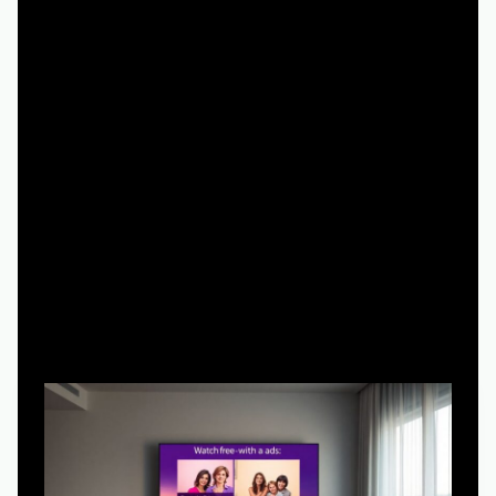
магазинах (Google Play, App Store, магазины Smart
TV).
Смотрите, есть ли у сервиса соцсети и
техподдержка.
Обратите внимание на способы оплаты: крупные
площадки используют безопасные платёжные
шлюзы.
Читайте отзывы пользователей не только на сайте
сервиса, но и на сторонних платформах.
Как смотреть онлайн бесплатно и
при этом честно