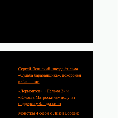
Популярные статьи
Сергей Ясинский, звезда фильма
«Судьба барабанщика», похоронен
в Словении
«Лермонтов», «Пальма 3» и
«Юность Матроскина» получат
поддержку Фонда кино
Монстры 4 сезон о Лиззи Борден: