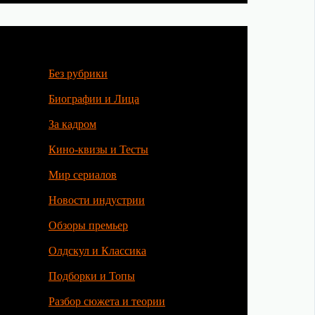
Без рубрики
Биографии и Лица
За кадром
Кино-квизы и Тесты
Мир сериалов
Новости индустрии
Обзоры премьер
Олдскул и Классика
Подборки и Топы
Разбор сюжета и теории