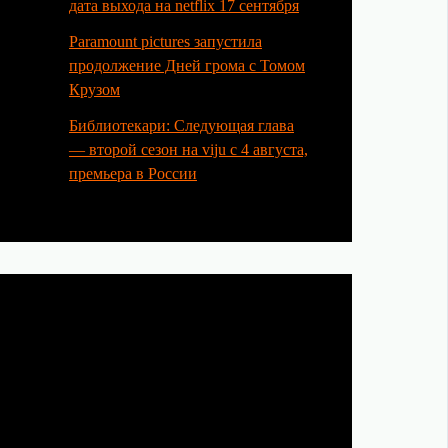
дата выхода на netflix 17 сентября
Paramount pictures запустила
продолжение Дней грома с Томом
Крузом
Библиотекари: Следующая глава
— второй сезон на viju с 4 августа,
премьера в России
Категории