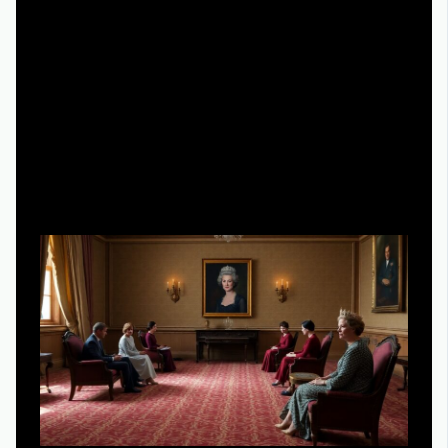
эпизоде: кто такой Уинстон Черчилль, что за кризис в
абердавских шахтах, чем закончился очередной
политический скандал. Так один вечерний эпизод
превращается в мини-курс по английскому и истории, и
у вас нет ощущения, что вы просто «убили время».
Примеры реализации: как люди на
практике смотрят «Корону»