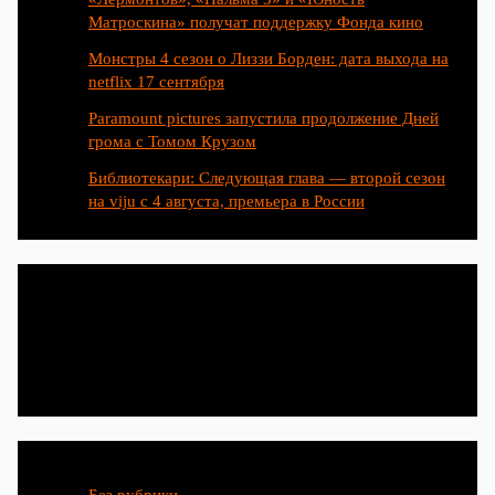
Матроскина» получат поддержку Фонда кино
Монстры 4 сезон о Лиззи Борден: дата выхода на
netflix 17 сентября
Paramount pictures запустила продолжение Дней
грома с Томом Крузом
Библиотекари: Следующая глава — второй сезон
на viju с 4 августа, премьера в России
Категории
Без рубрики