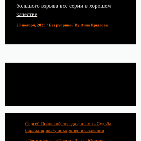
большого взрыва все серии в хорошем
качестве
23 ноября, 2025
/
Без рубрики
/ By
Анна Крылова
Популярные статьи
Сергей Ясинский, звезда фильма «Судьба
барабанщика», похоронен в Словении
«Лермонтов», «Пальма 3» и «Юность