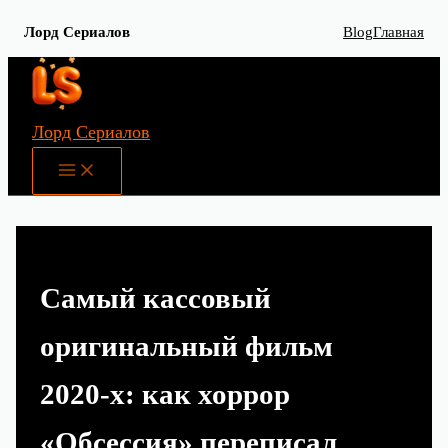
Лорд Сериалов
Blog
Главная
Перейти
к
содержимому
Лорд Сериалов
Main
Menu
Самый кассовый
оригинальный фильм
2020‑х: как хоррор
«Обсессия» переписал