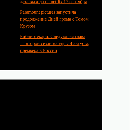
дата выхода на netflix 17 сентября
Paramount pictures запустила
продолжение Дней грома с Томом
Крузом
Библиотекари: Следующая глава
— второй сезон на viju с 4 августа,
премьера в России
Категории