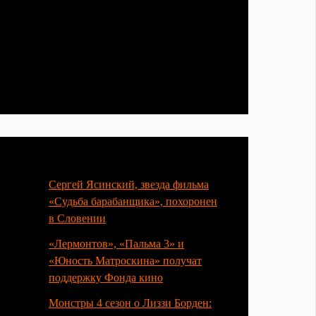
Популярные статьи
Сергей Ясинский, звезда фильма
«Судьба барабанщика», похоронен
в Словении
«Лермонтов», «Пальма 3» и
«Юность Матроскина» получат
поддержку Фонда кино
Монстры 4 сезон о Лиззи Борден: