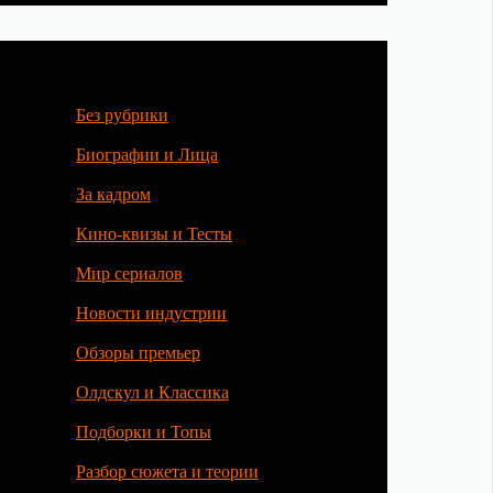
Без рубрики
Биографии и Лица
За кадром
Кино-квизы и Тесты
Мир сериалов
Новости индустрии
Обзоры премьер
Олдскул и Классика
Подборки и Топы
Разбор сюжета и теории