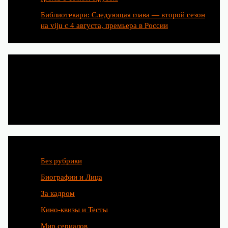
Библиотекари: Следующая глава — второй сезон
на viju с 4 августа, премьера в России
Категории
Без рубрики
Биографии и Лица
За кадром
Кино-квизы и Тесты
Мир сериалов