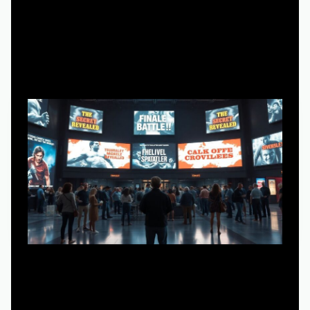
6 минут чтения
Почему трейлеры всё портят, но без них
скучно
Есть ощущение, что современные трейлеры
соревнуются: кто громче заспойлерит развязку.