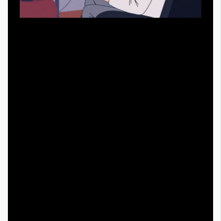
Если совсем без трейлеров не получается, можно
переключиться на более «щадящие» форматы. Вместо
полноценных роликов ищите тизеры на 10–20 секунд
— они обычно продают атмосферу, а не сюжет. Ещё
один путь — смотреть видеоэссе и обзоры без кадров
из второй половины фильма: некоторые блогеры
честно помечают, до какого момента идёт обсуждение.
Можно ориентироваться и на команду проекта:
режиссёр, сценарист, композитор часто лучше всего
описывают идею без сюжетных подробностей в
интервью. Иногда достаточно знать: «Это новый
фильм автора того самого хита» — и уже не нужен
подробный разбор сцен. Для этого необязательно
смотреть трейлеры фильмов онлайн бесплатно в
хорошем качестве, достаточно пары промокадров и