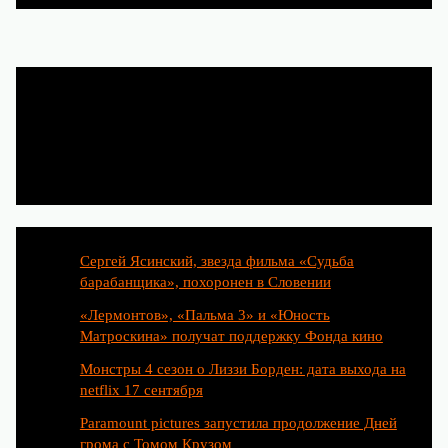
Популярные статьи
Сергей Ясинский, звезда фильма «Судьба
барабанщика», похоронен в Словении
«Лермонтов», «Пальма 3» и «Юность
Матроскина» получат поддержку Фонда кино
Монстры 4 сезон о Лиззи Борден: дата выхода на
netflix 17 сентября
Paramount pictures запустила продолжение Дней
грома с Томом Крузом