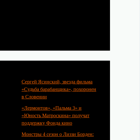
Популярные статьи
Сергей Ясинский, звезда фильма
«Судьба барабанщика», похоронен
в Словении
«Лермонтов», «Пальма 3» и
«Юность Матроскина» получат
поддержку Фонда кино
Монстры 4 сезон о Лиззи Борден: