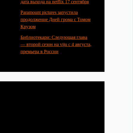
дата выхода на netflix 17 сентября
Paramount pictures запустила
продолжение Дней грома с Томом
Крузом
Библиотекари: Следующая глава
— второй сезон на viju с 4 августа,
премьера в России
Категории