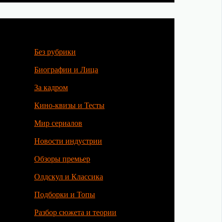
Без рубрики
Биографии и Лица
За кадром
Кино-квизы и Тесты
Мир сериалов
Новости индустрии
Обзоры премьер
Олдскул и Классика
Подборки и Топы
Разбор сюжета и теории