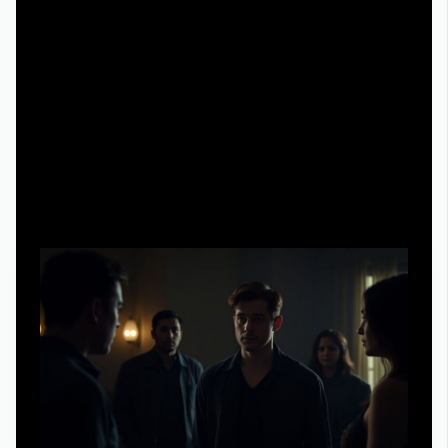
финала мог быть заложен изначально.
Практическое применение: как
«прокачивать» свои любимые
сериалы
Работаем на примере: меняем финал без
полной перестройки