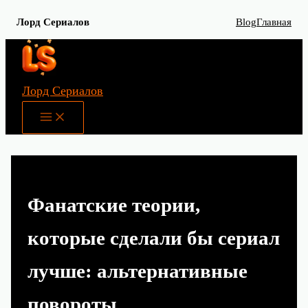
Лорд Сериалов
Blog
Главная
Перейти
к
содержимому
Лорд Сериалов
Main
Menu
Фанатские теории,
которые сделали бы сериал
лучше: альтернативные
повороты