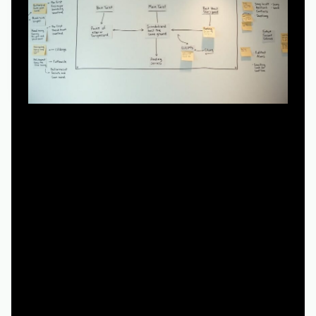
Теперь нужен быстрый разбор сюжета. Найдите
ключевые моменты: первая большая развилка, главный
поворот, точка невозврата, кульминация и финал. По
сути, вы рисуете костяк сезона или всего сериала.
Важно не переписывать всё подряд, а понять, где
можно вставить альтернативный ход, не ломая
ощущение общей истории. Например, персонаж всё
равно должен пережить потерю, но не обязательно тем
способом, который показали. Эти опорные точки —
ваши рельсы: меняя повороты, вы всё равно ведёте
поезд в то же направление, но по более интересному