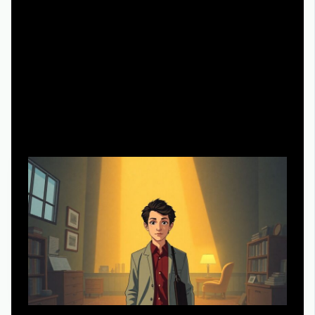
Но стоит понимать, что обучение даёт не формулу
успеха, а набор тестов, которыми можно проверить
свою идею: «хватит ли её на сезон?», «есть ли место
для второстепенных линий?», «не ломается ли
конфликт на 3–4 серии?».
Альтернативный метод: от персонажа к
формату