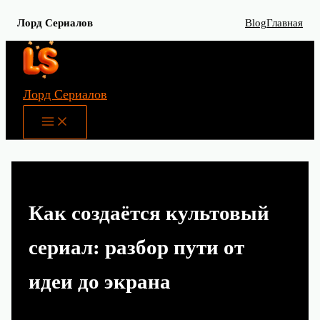
Лорд Сериалов
Blog
Главная
Перейти
к
содержимому
Лорд Сериалов
Main
Menu
Как создаётся культовый
сериал: разбор пути от
идеи до экрана