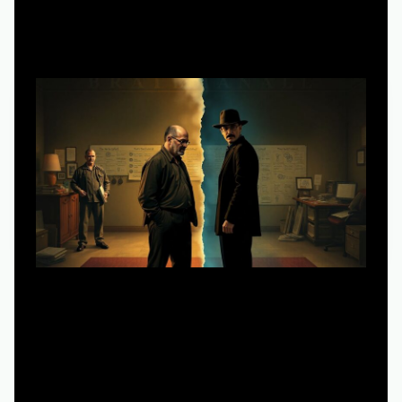
Реальные кейсы: что сделали иначе создатели
хитовых сериалов
Создатель «Во все тяжкие» Винс Гиллиган не
остановился на формуле «учитель химии становится
наркобароном». Он сразу задал себе вопрос: как
показать превращение «мистера Чипса в Скарфейса»
так, чтобы на каждом шаге зритель колебался: он ещё