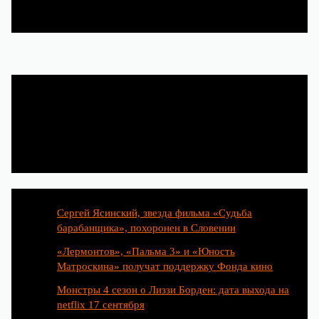
Популярные статьи
Сергей Ясинский, звезда фильма «Судьба
барабанщика», похоронен в Словении
«Лермонтов», «Пальма 3» и «Юность
Матроскина» получат поддержку Фонда кино
Монстры 4 сезон о Лиззи Борден: дата выхода на
netflix 17 сентября