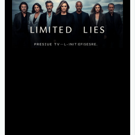
Мини-сериалы, которые когда‑то считались чем‑то
нишевым, сейчас фактически превратились в новый
стандарт для «событийного» контента. Ограниченная
история на 4–10 серий позволяет привлечь звёзд кино,
которым неинтересно подписываться на многолетние
контракты. Реальные кейсы — «Большая маленькая
ложь» или «Гроздья гнева» в более старой традиции:
сначала их позиционировали как закрытые истории, но
успех и гибкость формата позволяли при желании
делать продолжения. Зрителю проще психологически: