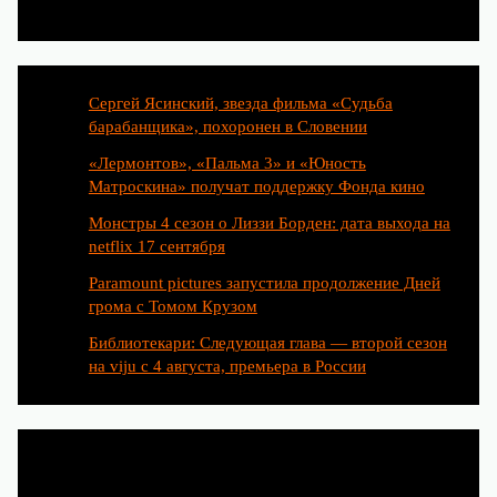
Сергей Ясинский, звезда фильма «Судьба
барабанщика», похоронен в Словении
«Лермонтов», «Пальма 3» и «Юность
Матроскина» получат поддержку Фонда кино
Монстры 4 сезон о Лиззи Борден: дата выхода на
netflix 17 сентября
Paramount pictures запустила продолжение Дней
грома с Томом Крузом
Библиотекари: Следующая глава — второй сезон
на viju с 4 августа, премьера в России