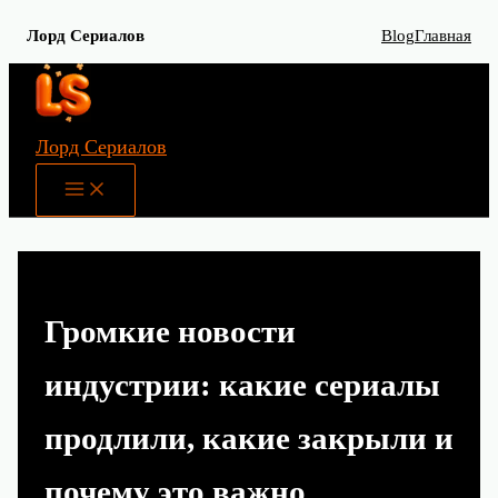
Лорд Сериалов
Blog
Главная
Перейти
к
содержимому
Лорд Сериалов
Main
Menu
Громкие новости
индустрии: какие сериалы
продлили, какие закрыли и
почему это важно