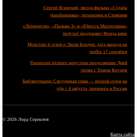
Сергей Ясинский, звезда фильма «Судьба
барабанщика», похоронен в Словении
«Лермонтов», «Пальма 3» и «Юность Матроскина»
получат поддержку Фонда кино
Монстры 4 сезон о Лиззи Борден: дата выхода на
netflix 17 сентября
Paramount pictures запустила продолжение Дней
грома с Томом Крузом
Библиотекари: Следующая глава — второй сезон на
viju с 4 августа, премьера в России
© 2026 Лорд Сериалов
Карта сайта