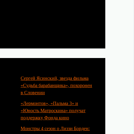
Популярные статьи
Сергей Ясинский, звезда фильма
«Судьба барабанщика», похоронен
в Словении
«Лермонтов», «Пальма 3» и
«Юность Матроскина» получат
поддержку Фонда кино
Монстры 4 сезон о Лиззи Борден: