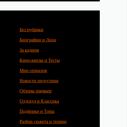
Без рубрики
Биографии и Лица
За кадром
Кино-квизы и Тесты
Мир сериалов
Новости индустрии
Обзоры премьер
Олдскул и Классика
Подборки и Топы
Разбор сюжета и теории