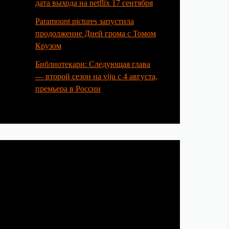
дата выхода на netflix 17 сентября
Paramount pictures запустила
продолжение Дней грома с Томом
Крузом
Библиотекари: Следующая глава
— второй сезон на viju с 4 августа,
премьера в России
Категории