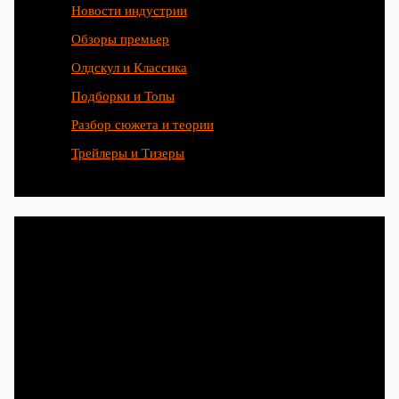
Новости индустрии
Обзоры премьер
Олдскул и Классика
Подборки и Топы
Разбор сюжета и теории
Трейлеры и Тизеры
Любимые сериалы рождаются
благодаря труду сотен людей.
Чтобы и дальше наслаждаться