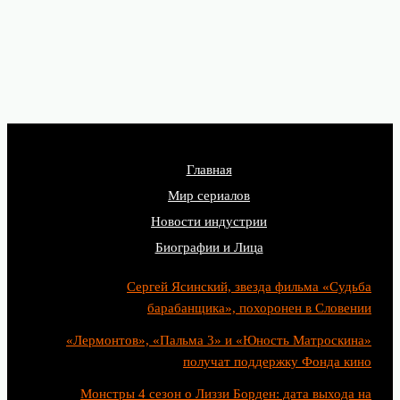
Главная
Мир сериалов
Новости индустрии
Биографии и Лица
Сергей Ясинский, звезда фильма «Судьба
барабанщика», похоронен в Словении
«Лермонтов», «Пальма 3» и «Юность Матроскина»
получат поддержку Фонда кино
Монстры 4 сезон о Лиззи Борден: дата выхода на