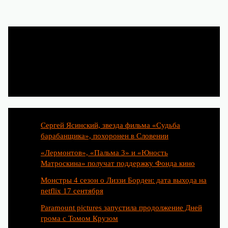
Популярные статьи
Сергей Ясинский, звезда фильма «Судьба
барабанщика», похоронен в Словении
«Лермонтов», «Пальма 3» и «Юность
Матроскина» получат поддержку Фонда кино
Монстры 4 сезон о Лиззи Борден: дата выхода на
netflix 17 сентября
Paramount pictures запустила продолжение Дней
грома с Томом Крузом