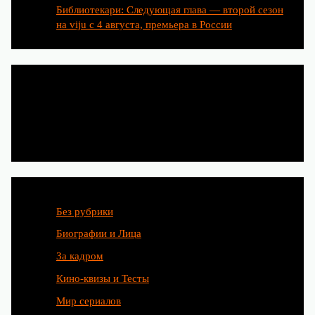
Библиотекари: Следующая глава — второй сезон
на viju с 4 августа, премьера в России
Категории
Без рубрики
Биографии и Лица
За кадром
Кино-квизы и Тесты
Мир сериалов