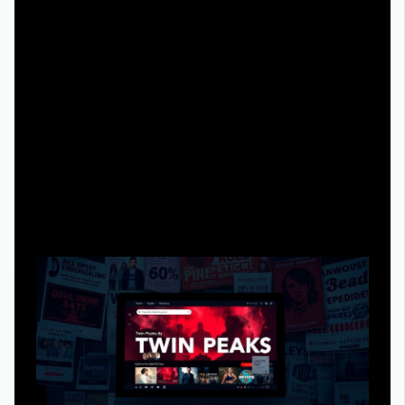
- Акции ограничены по времени.
- Если всё‑таки отключишь тариф — исчезает и
«бесплатный» доступ к «Твин Пикс».
---
Подход №4: Пограничные сайты-
агрегаторы
Когда легальность под большим вопросом