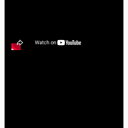
Если главная проблема — «не хочу светить карту и
почту», остаются:
- официальные сервисы с просмотром без регистрации,
но с рекламой (их мало, но они есть),
- «пограничные» площадки (часто сомнительные с
точки зрения права и безопасности).
Здесь выбор упирается в уровень твоей толерантности
к рискам. Если техника дорогая, а личные данные
дороги — пиратить ради одного сериала довольно