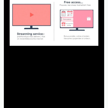
Чтобы было проще сравнивать подходы, разложим
пару понятий по полочкам.
Стриминговый сервис
— платформа, которая отдаёт
видео по запросу через интернет (VOD, Video on
Demand).
Бесплатный доступ
— не всегда «без денег», иногда
это:
- промопериод,