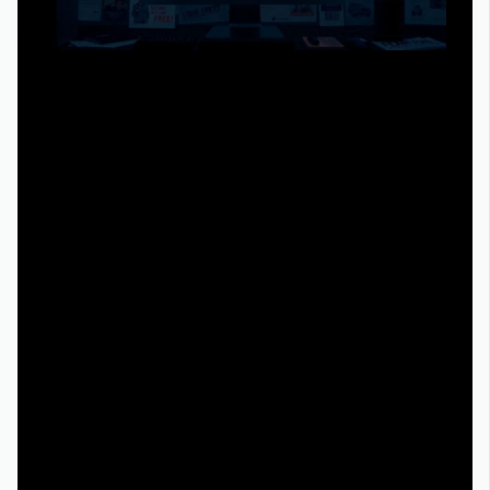
Есть сайты, которые выглядят «как бы официально», но
по сути просто встраивают чужие плееры. Там ты
можешь встретить:
-
твин пикс 2 сезон смотреть онлайн бесплатно без
регистрации
,
- возможность перелистывать серии без логина,
- кучу рекламных всплывашек и странных баннеров.
Технически механизм простой:
```
[Сайт-обёртка]
|
v
[Встроенный плеер с другого сервера]