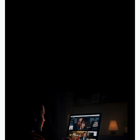
голосовать рублём (или временем) за то, каким будет
будущее киноиндустрии.
Три основных подхода: «бесплатно и
быстро», «по правилам» и
«гибридный»
1. Полный «фрирайд»: любые сайты, главное
— бесплатно