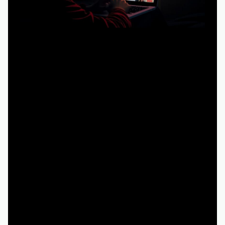
Первый и самый массовый подход — зайти на первый
попавшийся сайт, где предлагают тьма смотреть
онлайн бесплатно в хорошем качестве, и нажать play.
Человек получает:
- Моментальный доступ к контенту
- Отсутствие прямых расходов
- Иллюзию «ничего страшного, все так делают»
Но у этого подхода есть невидимая оборотная сторона.
Во‑первых, безопасность. Пиратские площадки
нередко вшивают агрессивную рекламу, трекеры,
скрытую загрузку файлов. По данным разных
кибербезопасных отчётов, до 20–30% пиратских
сайтов прямо или косвенно связаны с вредоносными