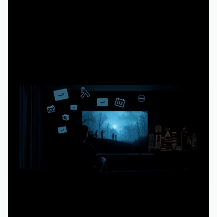
И главное — это полностью вырубает экономический
стимул создавать новые проекты такого уровня.
2. Строго по правилам: подписка и
официальные источники
Второй подход — платить подписку и смотреть сериал