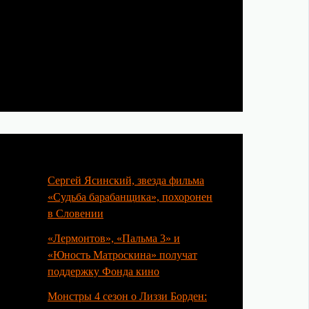
Популярные статьи
Сергей Ясинский, звезда фильма
«Судьба барабанщика», похоронен
в Словении
«Лермонтов», «Пальма 3» и
«Юность Матроскина» получат
поддержку Фонда кино
Монстры 4 сезон о Лиззи Борден: