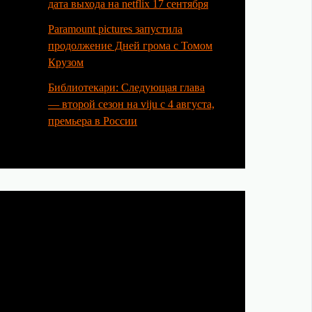
дата выхода на netflix 17 сентября
Paramount pictures запустила
продолжение Дней грома с Томом
Крузом
Библиотекари: Следующая глава
— второй сезон на viju с 4 августа,
премьера в России
Категории