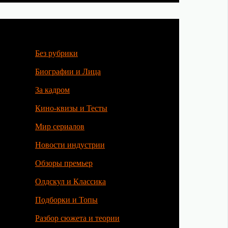
Без рубрики
Биографии и Лица
За кадром
Кино-квизы и Тесты
Мир сериалов
Новости индустрии
Обзоры премьер
Олдскул и Классика
Подборки и Топы
Разбор сюжета и теории