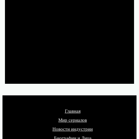
Чтобы и дальше наслаждаться
новыми историями, смотрите
их легально на Кинопоиске,
Иви, Okko и других
лицензионных сервисах.
Главная
Мир сериалов
Новости индустрии
Биографии и Лица