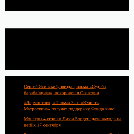
Популярные статьи
Сергей Ясинский, звезда фильма «Судьба
барабанщика», похоронен в Словении
«Лермонтов», «Пальма 3» и «Юность
Матроскина» получат поддержку Фонда кино
Монстры 4 сезон о Лиззи Борден: дата выхода на
netflix 17 сентября