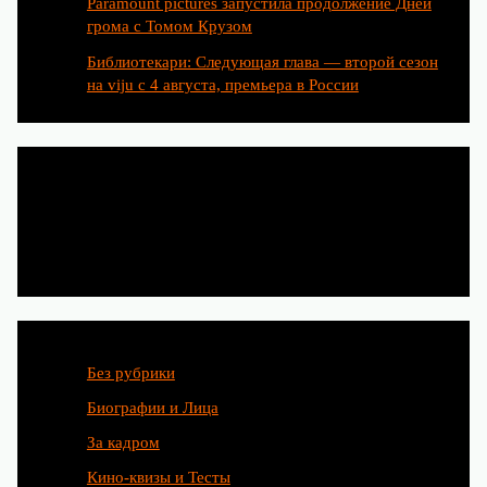
Paramount pictures запустила продолжение Дней
грома с Томом Крузом
Библиотекари: Следующая глава — второй сезон
на viju с 4 августа, премьера в России
Категории
Без рубрики
Биографии и Лица
За кадром
Кино-квизы и Тесты