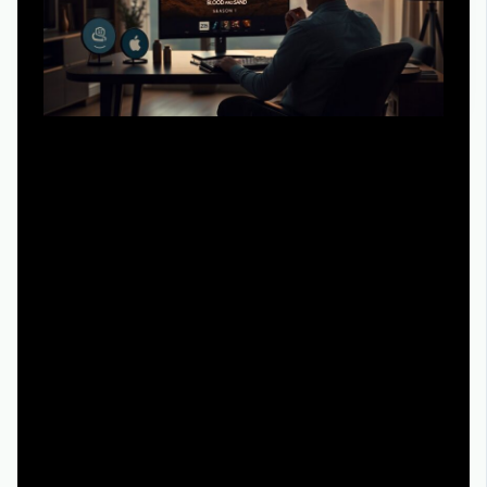
Если подойти к делу вдумчиво, спартак кровь и песок 1
сезон смотреть онлайн бесплатно или по подписке с
пробным периодом — это не рискованное приключение
по тёмным уголкам интернета, а вполне
цивилизованный процесс. Вы анализируете доступные
платформы, обращаете внимание на юридическую
чистоту, качество сервиса и удобство интерфейса, а не
на обещания «все серии без регистрации и смс».
Освоив базовые принципы стриминга, вы перестаёте
быть заложником случайных ссылок и начинаете
контролировать собственный опыт: выбираете язык,
формат, устройство, время просмотра. В итоге спартак