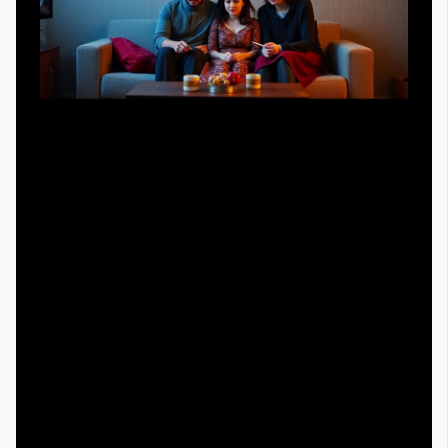
Запрос «семья шпиона смотреть онлайн hd 1080»
отражает уже базовый стандарт ожиданий аудитории.
В 2025 году даже недорогие смартфоны поддерживают
Full HD, а Smart TV массово переходят к 4K. Поэтому
адаптивный стриминг с битрейтом 5–8 Мбит/с для
1080p стал минимумом, без которого пользователь
оценивает сервис как устаревший. Оптимизированные
кодеки (H.265/HEVC, AV1) позволяют удерживать
затраты на CDN‑трафик в разумных пределах, не
уменьшая визуальное качество. Для сериалов с
динамичными сценами слежки и погонь важна
корректная работа алгоритмов motion estimation: