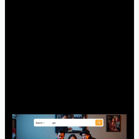
---
Технологические аспекты: качество
и пользовательский опыт
Значение HD‑форматов и адаптивного
стриминга