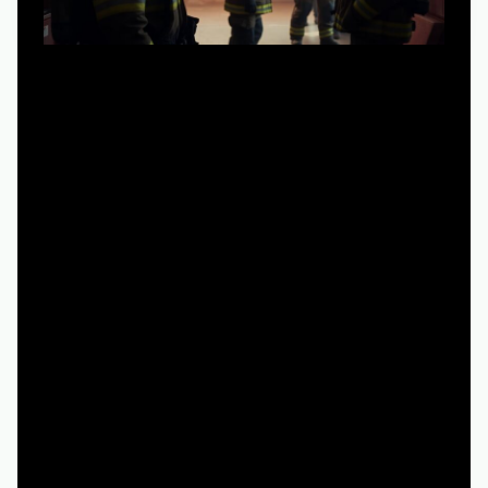
Когда решаете пожарные чикаго смотреть онлайн в
хорошем качестве, быстро замечаете: акцент не только
на огне и спецэффектах. В сериале довольно честно
показывают рутину — ложные вызовы, бытовые
пожары, аварии, скучные дежурства. Это важно,
потому что в реальной практике до 70–80% выездов —
вовсе не героические спасения из огненного ада, а
мелочь, которая постепенно выматывает
психологически. Именно эта смесь «будней и
кошмара» лучше всего передает, чем живут пожарные.
Реальные кейсы, которые хорошо
считываются в сюжете