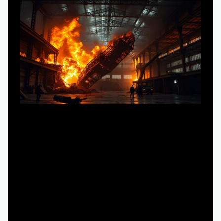
Многие сцены легко наложить на реальные истории.
Например, эпизоды с обрушением перекрытий
напоминают пожар на складе в Чикаго в 2013 году,
когда огонь «съел» металлоконструкции изнутри, и
здание стало ловушкой. В российской практике
похожий сценарий случается на старых фабриках и
рынках: снаружи — обычное тление, внутри —
перегретые балки. Когда начинаете сериал пожарные