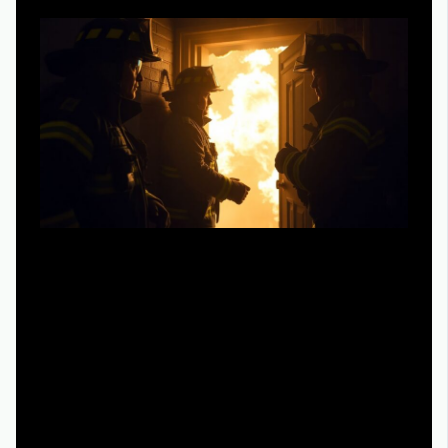
В хорошем сериале про пожарных сценаристы
консультируются со специалистами, и именно поэтому
некоторые решения героев кажутся странными, но
логичными. Например, когда они не ломятся в дверь, а
делают дыру в стене, зрителю это выглядит как
эффектный ход, а в жизни — это расчет по
газодымозащите. Реальный кейс: при пожаре в частном