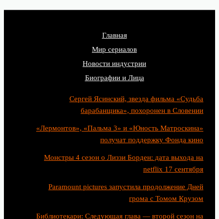
Главная
Мир сериалов
Новости индустрии
Биографии и Лица
Сергей Ясинский, звезда фильма «Судьба
барабанщика», похоронен в Словении
«Лермонтов», «Пальма 3» и «Юность Матроскина»
получат поддержку Фонда кино
Монстры 4 сезон о Лиззи Борден: дата выхода на
netflix 17 сентября
Paramount pictures запустила продолжение Дней
грома с Томом Крузом
Библиотекари: Следующая глава — второй сезон на