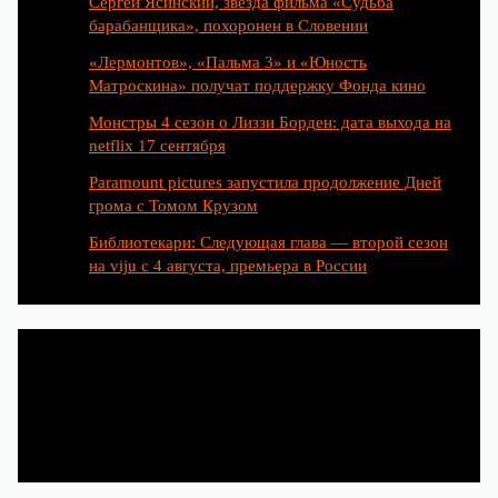
Сергей Ясинский, звезда фильма «Судьба
барабанщика», похоронен в Словении
«Лермонтов», «Пальма 3» и «Юность
Матроскина» получат поддержку Фонда кино
Монстры 4 сезон о Лиззи Борден: дата выхода на
netflix 17 сентября
Paramount pictures запустила продолжение Дней
грома с Томом Крузом
Библиотекари: Следующая глава — второй сезон
на viju с 4 августа, премьера в России
Категории