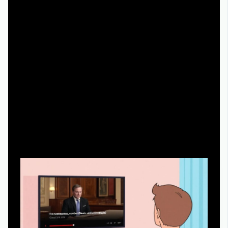
Обновляйте браузер и приложения видеосервисов не
реже раза в несколько месяцев.
Используйте проводное подключение или
стабильный Wi‑Fi для просмотра на смарт‑ТВ.
Проверяйте раздел «О фильме/сериале» — там
часто указывается источник и качество мастера
(ремастер, HD‑копия).
Как комфортно смотреть бесплатно
и без регистрации