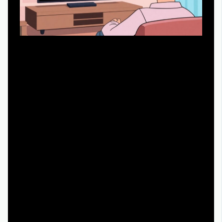
Не все хотят проходить процедуру регистрации ради
одного сериала, и это нормально, если площадка
официально поддерживает гостевой доступ. В таком
случае вы можете получить место встречи изменить
нельзя онлайн бесплатно без регистрации, но с
ограничениями по функциям: недоступны закладки,
история и синхронизация между устройствами. Чтобы
компенсировать это, можно использовать встроенные
закладки браузера или фиксировать номер последней
просмотренной серии. Если сервис ограничивает
качество для незарегистрированных пользователей,
имеет смысл потратить несколько минут на создание
аккаунта: в долгосрочной перспективе это удобнее и
безопаснее, чем постоянно искать новый поток и