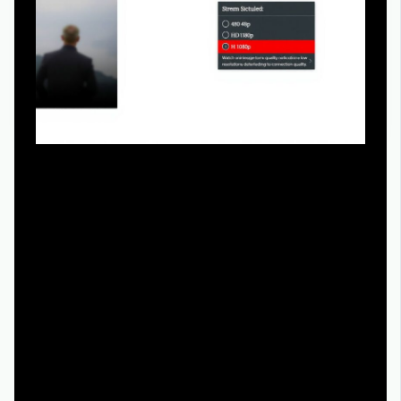
На большинстве платформ рядом с видеоплеером есть
иконка шестеренки, отвечающая за параметры потока.
Там выбирается разрешение, и именно в этом меню
можно включить режим место встречи изменить нельзя
смотреть онлайн hd 1080, если он доступен. Однако
автоматический выбор качества может снижать
разрешение при нестабильном соединении, поэтому
продвинутым пользователям стоит принудительно
зафиксировать параметр 1080p. Следите за
индикатором буферизации: если видео часто