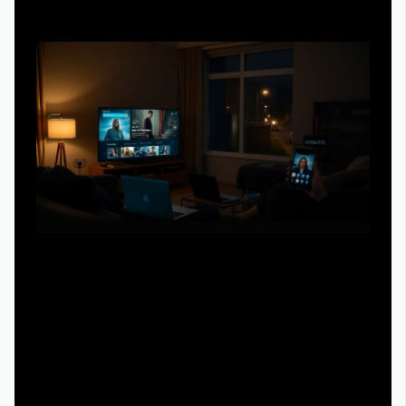
Для многих важно не просто найти, где доступен
«сериал мейр из исттауна все серии подряд смотреть
онлайн», а именно устроить запойный просмотр за
один-два вечера. Тут всплывают свои проблемы:
интернет-провайдер режет скорость по вечерам, Wi‑Fi
отваливается, звук скачет, а серединка сезона застает