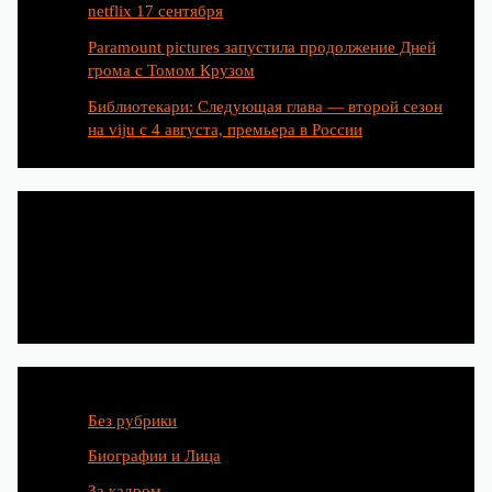
netflix 17 сентября
Paramount pictures запустила продолжение Дней
грома с Томом Крузом
Библиотекари: Следующая глава — второй сезон
на viju с 4 августа, премьера в России
Категории
Без рубрики
Биографии и Лица
За кадром