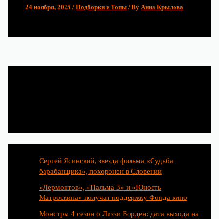
24 ноября, 2025
/
Подборки и Топы
/ By
Анна Крылова
Популярные статьи
Сергей Ясинский, звезда фильма «Судьба
барабанщика», похоронен в Словении
«Лермонтов», «Пальма 3» и «Юность
Матроскина» получат поддержку Фонда кино
Монстры 4 сезон о Лиззи Борден: дата выхода на