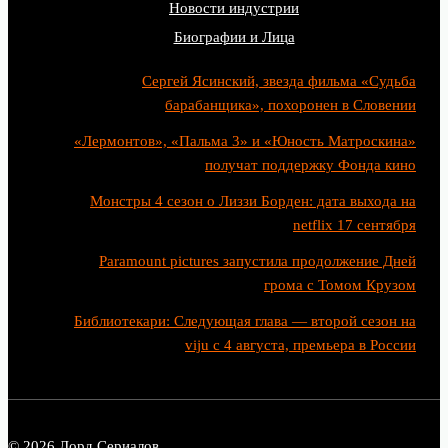
Новости индустрии
Биографии и Лица
Сергей Ясинский, звезда фильма «Судьба
барабанщика», похоронен в Словении
«Лермонтов», «Пальма 3» и «Юность Матроскина»
получат поддержку Фонда кино
Монстры 4 сезон о Лиззи Борден: дата выхода на
netflix 17 сентября
Paramount pictures запустила продолжение Дней
грома с Томом Крузом
Библиотекари: Следующая глава — второй сезон на
viju с 4 августа, премьера в России
© 2026 Лорд Сериалов