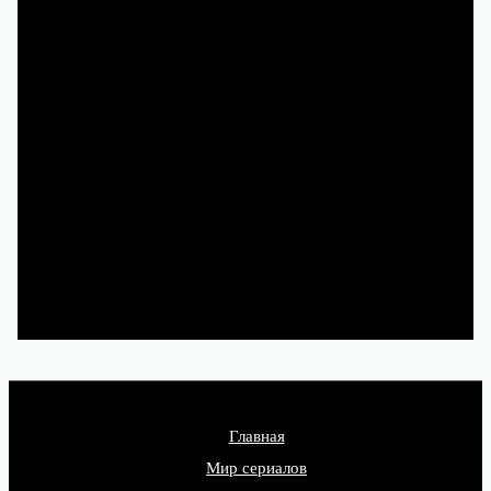
Чтобы и дальше наслаждаться
новыми историями, смотрите
их легально на Кинопоиске,
Иви, Okko и других
лицензионных сервисах.
Главная
Мир сериалов