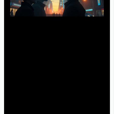
Сейчас, в 2025 году, интерес к «Клону» переживает
вторую волну — и это не случайность. Фоновые
разговоры об искусственном интеллекте, цифровых
аватарах и deepfake‑технологиях поднимают те же
вопросы, которые сериал задавал через биологическое
клонирование. То, что еще недавно казалось
фантастикой, сегодня обсуждается на уровне
этических кодексов и международных соглашений.
Неудивительно, что все больше людей решают клон
смотреть онлайн бесплатно именно как способ
«потрогать руками» сложные темы идентичности,
памяти и свободы воли. Можно ожидать, что к 2030
году появятся новые проекты, прямо или косвенно