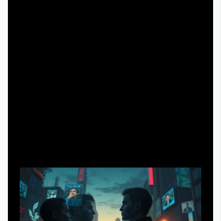
базовой психологии отношений и зависимого
поведения — и в итоге каждая сюжетная линия
перестанет быть просто «мылом», а превратится в
повод лучше понимать людей вокруг и себя самого.
Такой подход делает привычное развлечение точкой
входа в системное самообразование, которое не давит
на вас форматом «учебы», но планомерно меняет
качество мышления и общения.
Прогноз развития темы клонов и
онлайн‑просмотра к 2030 году