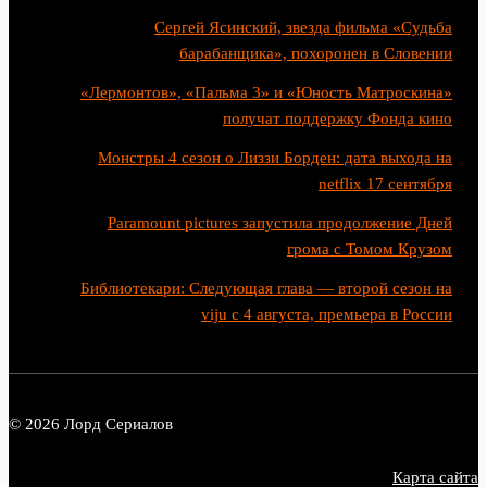
Сергей Ясинский, звезда фильма «Судьба
барабанщика», похоронен в Словении
«Лермонтов», «Пальма 3» и «Юность Матроскина»
получат поддержку Фонда кино
Монстры 4 сезон о Лиззи Борден: дата выхода на
netflix 17 сентября
Paramount pictures запустила продолжение Дней
грома с Томом Крузом
Библиотекари: Следующая глава — второй сезон на
viju с 4 августа, премьера в России
© 2026 Лорд Сериалов
Карта сайта