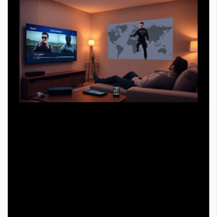
Если обобщать, у официальных стримингов главный
плюс — удобство: включил приложение на ТВ, консоли
или смартфоне и смотри, где остановился. Минус —
подписка стоит денег, а каталоги зависят от региона:
условный «каратель netflix смотреть онлайн на
русском» может быть доступен в одной стране и
исчезнуть в другой из-за прав. Цифровая покупка даёт
независимость от лицензий, но выходит дороже,