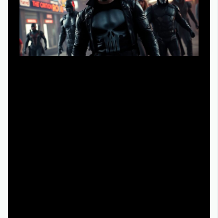
В 2025 году ключевой тренд — укрупнение экосистем.
Многие ожидают, что истории вроде «Карателя» будут
всё плотнее вплетаться в общую вселенную Marvel, с
кроссоверами и мини‑сериалами для стримингов. Это
значит, что спрос на «сериал Каратель все серии
подряд смотреть онлайн» никуда не исчезнет, а
сервисы будут конкурировать именно контентом и
удобством, а не только ценой. Появляются улучшенные
рекомендации на базе ИИ: посмотрели пару эпизодов с
Фрэнком Кастлом — вам тут же подкидывают схожие
по тону триллеры и криминальные драмы.
Дополнительно растёт доля 4K‑релизов и улучшенных