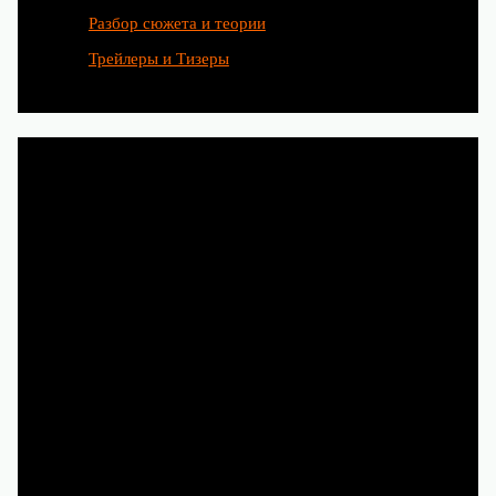
Разбор сюжета и теории
Трейлеры и Тизеры
Любимые сериалы рождаются
благодаря труду сотен людей.
Чтобы и дальше наслаждаться
новыми историями, смотрите
их легально на Кинопоиске,
Иви, Okko и других