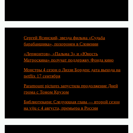
Популярные статьи
Сергей Ясинский, звезда фильма «Судьба
барабанщика», похоронен в Словении
«Лермонтов», «Пальма 3» и «Юность
Матроскина» получат поддержку Фонда кино
Монстры 4 сезон о Лиззи Борден: дата выхода на
netflix 17 сентября
Paramount pictures запустила продолжение Дней
грома с Томом Крузом
Библиотекари: Следующая глава — второй сезон
на viju с 4 августа, премьера в России