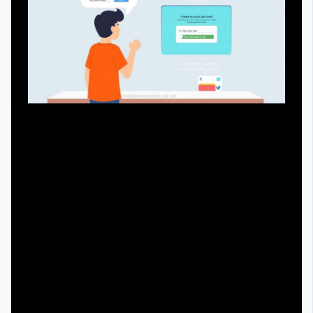
Еще один страх новичков: будто любое создание
аккаунта автоматически привязывает карту и подписку.
Сейчас многие платформы позволяют сначала
оформить профиль на e‑mail или телефон, а уже потом,
по желанию, подключать платные опции. Главное —
внимательно читать, где именно вы соглашаетесь на
триал. Если вы просто хотите
хрустальный смотреть
онлайн бесплатно без регистрации
, смотрите, есть ли
анонимный гостевой просмотр: эта опция часто
скрывается внизу страницы, мелким текстом, и
новички ее не замечают.