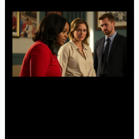
Алгоритмы рекомендаций за последние годы стали
куда умнее: они учитывают не только жанр, но и темп
повествования, хронометраж серий, уровень
жесткости. Если вы включаете
хрустальный сериал
полностью смотреть онлайн hd 1080
в официальном
сервисе, не игнорируйте блок «Похожие» — туда часто
попадают свежие проекты, о которых мало говорят в