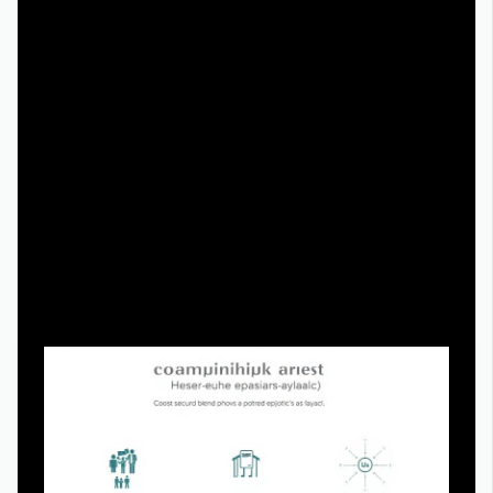
конкретной шутке или гротеску.
-
Сравнивайте с собственной практикой.
Вспоминайте реальные ситуации из работы, учёбы,
семьи, где вы вели себя как один из героев.
Анализируйте, что можно было сделать иначе.
Кейсы успешных «проектов»
внутри сериала
Социальные стратегии персонажей как
бизнес-кейсы