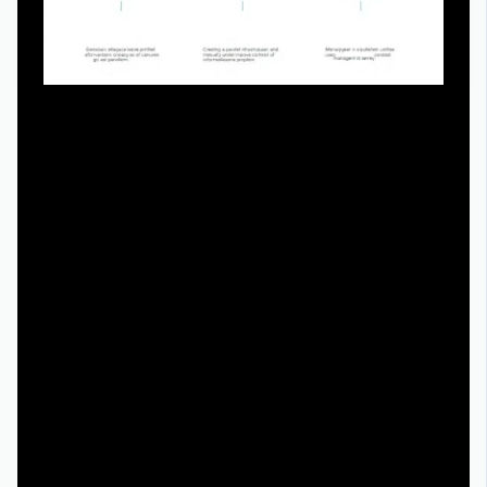
Если разобрать «сериал домашний арест все серии
подряд смотреть онлайн» как набор кейсов, мы увидим
несколько повторяющихся «проектных сценариев»:
- построение неформальных альянсов для решения
задач;
- создание «параллельной инфраструктуры» услуг и
помощи;
- управление репутацией в условиях тотального
недоверия.
Консультанты по управлению командами обращают
внимание, что многие ходы персонажей можно
разложить как классические управленческие кейсы: