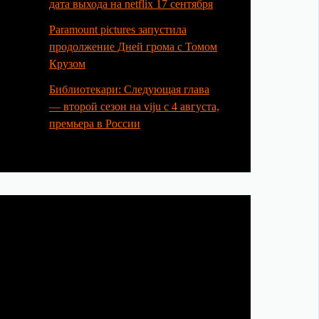
дата выхода на netflix 17 сентября
Paramount pictures запустила
продолжение Дней грома с Томом
Крузом
Библиотекари: Следующая глава
— второй сезон на viju с 4 августа,
премьера в России
Категории