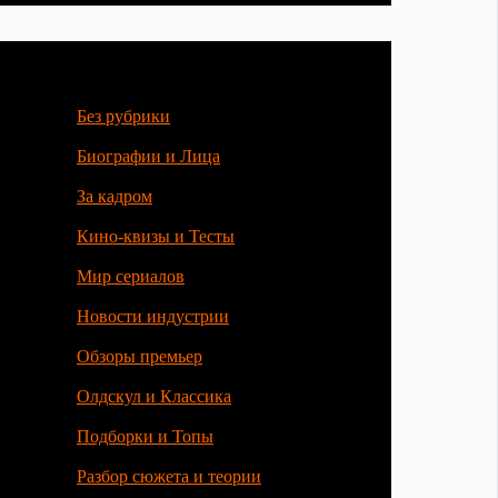
Без рубрики
Биографии и Лица
За кадром
Кино-квизы и Тесты
Мир сериалов
Новости индустрии
Обзоры премьер
Олдскул и Классика
Подборки и Топы
Разбор сюжета и теории