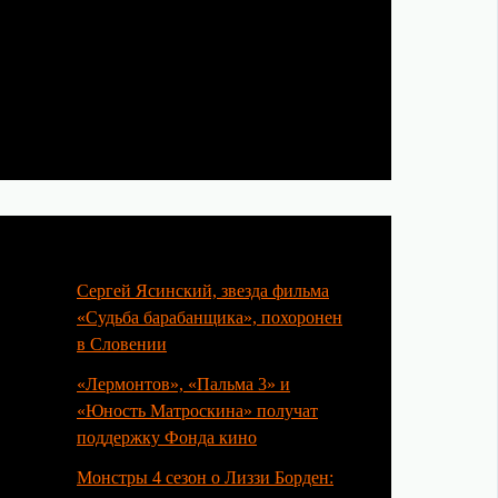
Популярные статьи
Сергей Ясинский, звезда фильма
«Судьба барабанщика», похоронен
в Словении
«Лермонтов», «Пальма 3» и
«Юность Матроскина» получат
поддержку Фонда кино
Монстры 4 сезон о Лиззи Борден: