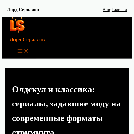
Лорд Сериалов
Blog
Главная
Перейти
к
содержимому
Лорд Сериалов
Main
Menu
Олдскул и классика:
сериалы, задавшие моду на
современные форматы
стриминга