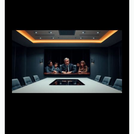
Какие сериалы реально задали моду на
стриминг
Чтобы не говорить абстракциями, разберёмся, какие
проекты стали «скелетом» для современных сервисов.
Именно их чаще всего используют в презентациях и
при проектировании функционала платформ.