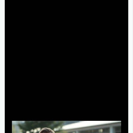
выходных». Добавь к каждой дате маленький
комментарий: чем именно тебя зацепил проект —
актёром, темой, визуальным стилем. Так ты
перестанешь реагировать на каждую громкую
кампанию и сможешь осознанно выбирать, какие
новые сериалы 2025 смотреть онлайн сразу, а какие —
отложить до настроения. Удобный приём — раз в
месяц устраивать ревизию списка, вычеркивая всё, что
за это время перестало вызывать интерес. Это
помогает не превращать просмотр в обязанность и
держать среду развлечений живой, а не переполненной
«надо посмотреть».
Устранение неполадок: как бороться с
перегрузом и разочарованием