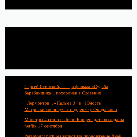
Популярные статьи
Сергей Ясинский, звезда фильма «Судьба
барабанщика», похоронен в Словении
«Лермонтов», «Пальма 3» и «Юность
Матроскина» получат поддержку Фонда кино
Монстры 4 сезон о Лиззи Борден: дата выхода на
netflix 17 сентября
Paramount pictures запустила продолжение Дней