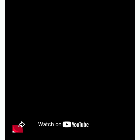
чтобы не ломать себе интригу. Ещё одна
нестандартная идея — слушать аудиодорожку ролика
отдельно: без картинки лучше слышны мотивы,
интонации и звуковой дизайн, по которым многое
можно предсказать о настроении будущего сезона.
Как перевести отзывы критиков в личный
«навигационный код»