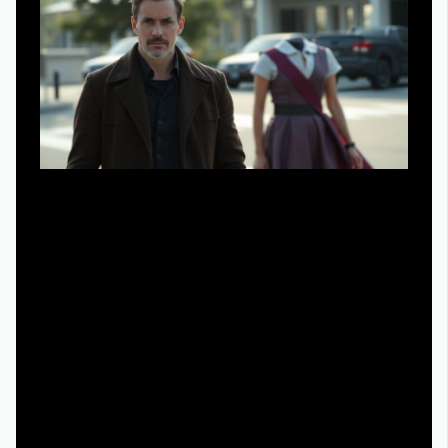
Главная проблема нового сезона — не дефицит
контента, а его избыток. Если чувствуешь усталость от
бесконечных роликов, введи правило: один день в
неделю без трейлеров и новостей, только уже
вышедшие серии или фильмы. Столкнулся с
расхождением ожиданий и результата? Сравни свои
заметки после трейлера с впечатлениями от пилота —
со временем ты научишься распознавать, когда
маркетинг слишком агрессивно маскирует слабости.
Если лучшие премьеры нового сезона фильмы и