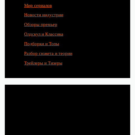
Мир сериалов
Новости индустрии
Обзоры премьер
Олдскул и Классика
Подборки и Топы
Разбор сюжета и теории
Трейлеры и Тизеры
Любимые сериалы рождаются
благодаря труду сотен людей.
Чтобы и дальше наслаждаться