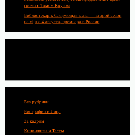
грома с Томом Крузом
Библиотекари: Следующая глава — второй сезон
на viju с 4 августа, премьера в России
Категории
Без рубрики
Биографии и Лица
За кадром
Кино-квизы и Тесты