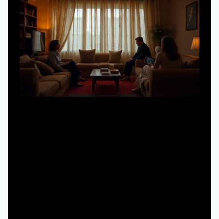
Обычный «вечерний» сериал мы выбираем аккуратно:
читаем рецензии, смотрим трейлеры, обсуждаем с
друзьями. К нему есть ожидания — захватить, удивить,
пробить на слезу или заставить задуматься. «Сериал
для фона», наоборот, не обязан быть шедевром, он
должен быть безопасным для внимания. Там не должно
быть слишком сложной мифологии, десяти
параллельных линий и бесконечных флешбеков.
Главное отличие — уровень вовлечения: фоновый