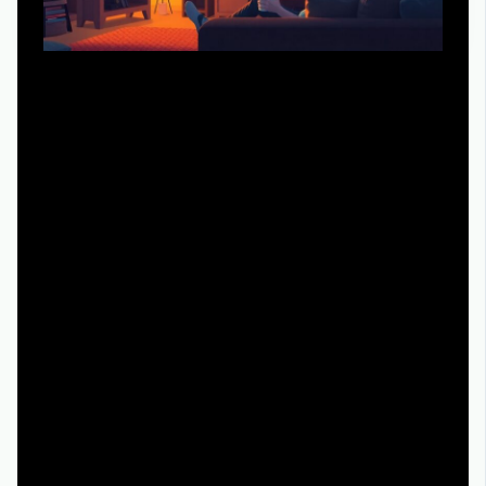
Чтобы не утонуть в бесконечных каталогаx, полезно
понять, какие форматы чаще всего превращаются в
удобный фон. Обычно это: многосезонные ситкомы,
где каждая серия почти автономна, классические
«процедурники» (по делу на эпизод), легкие
медицинские или юридические истории без
чрезмерной жести, добрые подростковые драмы и
небольшие городские истории с простым конфликтом.
Здесь ключевую роль играет повторяемость: ясно,
какая серия за какой логикой следует, персонажи
действуют предсказуемо, а опасность и трагедия либо
смягчены, либо поданы через юмор. Такой формат
позволяет включать сериал в любой момент, не
напрягаться и не возвращаться назад, если отвлеклись.