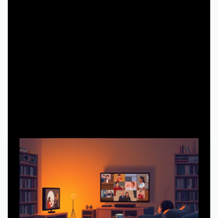
контент допускает, что вы параллельно работаете с
документами, готовите ужин или переписываетесь в
мессенджерах, и он не рушится, если вы пропустили
пять сцен подряд. Поэтому жесткие драмы, запутанные
детективы и артхаусные эксперименты в эту категорию
попадают редко, а вот ситкомы, спокойные процедуры
и бытовые истории — почти всегда.
Типы «сериалов для фона», которые работают
лучше всего