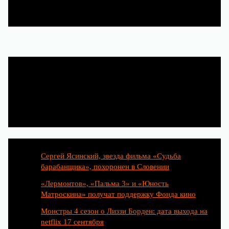
Популярные статьи
Сергей Ясинский, звезда фильма «Судьба
барабанщика», похоронен в Словении
«Лермонтов», «Пальма 3» и «Юность
Матроскина» получат поддержку Фонда кино
Монстры 4 сезон о Лиззи Борден: дата выхода на
netflix 17 сентября