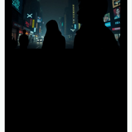
Если вы ищете, какой сериал посмотреть сегодня
рекомендации в духе «съел за вечер, забыл наутро»,
эта премьера не для вас. Сериал конфликтует с
привычкой смотреть всё на x1.5: ускорение ломает
атмосферу и делает диалоги карикатурными. Людям,
которых триггерит тема насилия, тотальной цифровой
слежки и социальной изоляции, тоже лучше пройти
мимо: триггер-варнинги здесь не декоративны.
Наконец, если вы цените реалистичность выше
метафор, локальные условности мира и слегка