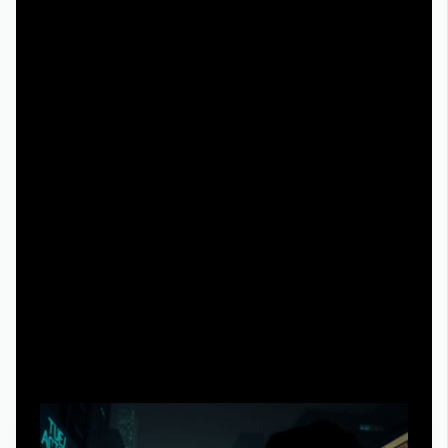
Зайдёт тем, кто любит деконструкцию жанров,
медленный саспенс и внимательный просмотр без
параллельного скролла соцсетей.
Не зайдёт зрителям, которые рассчитывают на
«лёгкий» вечер, юмор каждые пять минут и
однозначное деление персонажей на «хороших» и
«плохих».
Станет проблемой для тех, кто привык смотреть
контент только в дубляже: часть смыслов завязана
на игре голоса в оригинале.
Кому сериал точно не зайдёт: честный анти-
рекомендательный блок