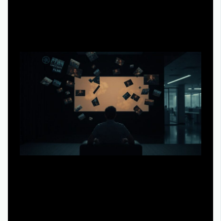
Итог: смотреть или нет — решение не про вкус, а
про ресурс
Эта горячая премьера недели — не универсальная
рекомендация и не провал, а стресс-тест на ваш
текущий просмотрный режим. Она станет отличным
опытом, если вы готовы уделить ей фокус, обсуждать