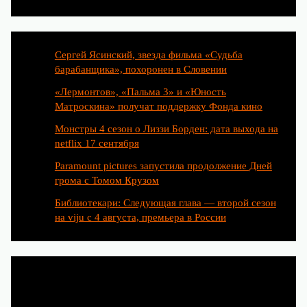
Сергей Ясинский, звезда фильма «Судьба
барабанщика», похоронен в Словении
«Лермонтов», «Пальма 3» и «Юность
Матроскина» получат поддержку Фонда кино
Монстры 4 сезон о Лиззи Борден: дата выхода на
netflix 17 сентября
Paramount pictures запустила продолжение Дней
грома с Томом Крузом
Библиотекари: Следующая глава — второй сезон
на viju с 4 августа, премьера в России
Категории