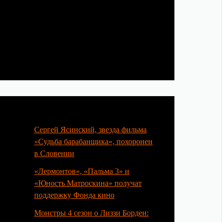
Популярные статьи
Сергей Ясинский, звезда фильма
«Судьба барабанщика», похоронен
в Словении
«Лермонтов», «Пальма 3» и
«Юность Матроскина» получат
поддержку Фонда кино
Монстры 4 сезон о Лиззи Борден: