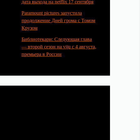
дата выхода на netflix 17 сентября
Paramount pictures запустила
продолжение Дней грома с Томом
Крузом
Библиотекари: Следующая глава
— второй сезон на viju с 4 августа,
премьера в России
Категории