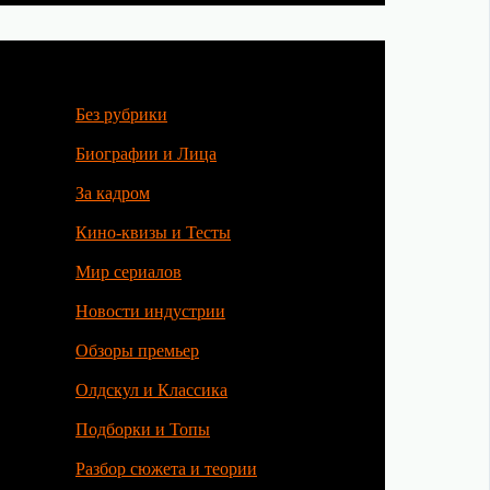
Без рубрики
Биографии и Лица
За кадром
Кино-квизы и Тесты
Мир сериалов
Новости индустрии
Обзоры премьер
Олдскул и Классика
Подборки и Топы
Разбор сюжета и теории