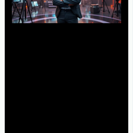
С экономической точки зрения режиссер сейчас — это
не только креативный лидер, но и маркер
прогнозируемой окупаемости. К 2025 году объем
рынка стриминговых видео‑сервисов оценивается
аналитиками в сотни миллиардов долларов, причем до
трети контента в верхних сегментах бюджетной шкалы
имеют «именитого» шоураннера или постановщика во
главе. Студии и платформы вкладываются в
долгосрочные эксклюзивные контракты с такими
авторами, рассматривая их как нематериальные
активы, влияющие на оценку компании при сделках и
размещениях. Наличие в портфеле режиссера хотя бы
одного глобального хита повышает шансы проекта на
международные пресейлы, а значит, снижает