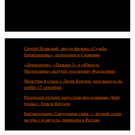
Популярные статьи
Сергей Ясинский, звезда фильма «Судьба
барабанщика», похоронен в Словении
«Лермонтов», «Пальма 3» и «Юность
Матроскина» получат поддержку Фонда кино
Монстры 4 сезон о Лиззи Борден: дата выхода на
netflix 17 сентября
Paramount pictures запустила продолжение Дней
грома с Томом Крузом
Библиотекари: Следующая глава — второй сезон
на viju с 4 августа, премьера в России