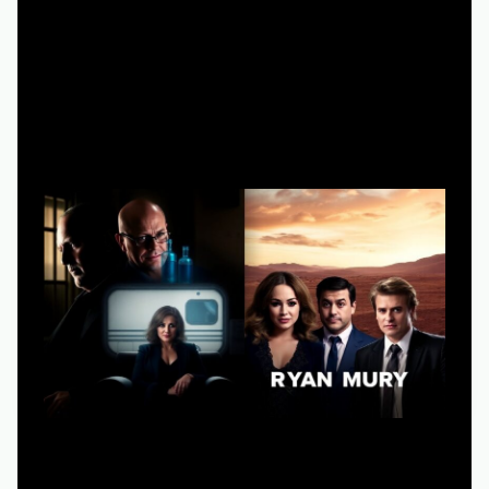
превратил сериал в авторскую территорию, где
режиссеру разрешено рисковать и ломать форматы.
Ключевые фигуры: от Дэвида Чейза
до Винса Гиллигана
Если собрать лучшие режиссеры сериалов список по