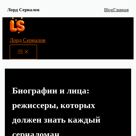
Лорд Сериалов
Blog
Главная
Перейти
к
содержимому
Лорд Сериалов
Main
Menu
Биографии и лица:
режиссеры, которых
должен знать каждый
сериаломан