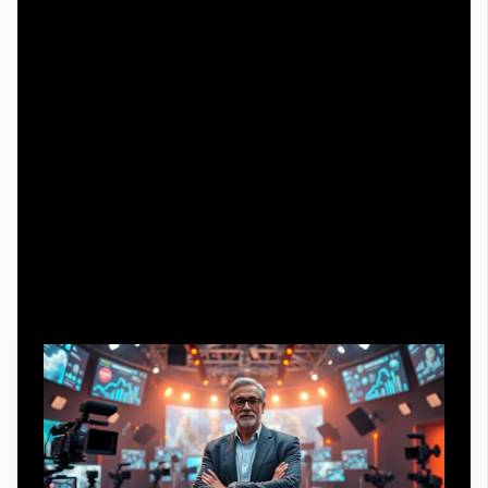
технологии постпродакшна, что делает окупаемость
высокобюджетных проектов особенно зависимой от
экспорта и продаж в СНГ. Тем не менее успешные
кейсы локальных режиссеров убеждают инвесторов в
том, что ставка на авторские сериалы способна
конкурировать с закупленным голливудским контентом
по показателям удержания аудитории и лояльности
бренду.
Статистика и экономика: почему
режиссеры стали активом