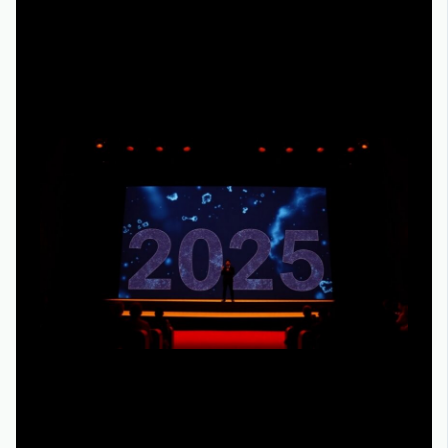
на понимании художественных и производственных
решений, стоящих за каждым эпизодом.
Прогнозы до 2030 года: что ждет режиссеров и
зрителей
Сейчас, в 2025 году, аналитики ожидают умеренную,
но устойчивую консолидацию рынка: платформ станет