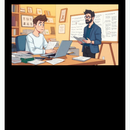
Создателям, особенно начинающим, легко застрять в
собственном проекте и перестать видеть слабые места.
В этот момент полезно не только «показать друзьям»,
но и подключить профессиональный взгляд. На рынке
есть услуги сценариста, который не просто перепишет
диалоги, а задаст неудобные вопросы: действительно
ли герой изменился, логичны ли ставки финала,
оправдан ли твист. Нередко такие эксперты предлагают