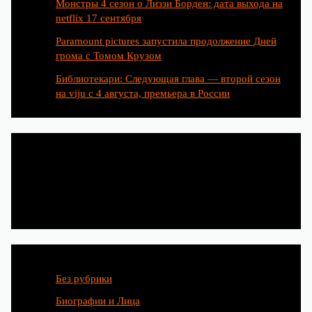
Монстры 4 сезон о Лиззи Борден: дата выхода на
netflix 17 сентября
Paramount pictures запустила продолжение Дней
грома с Томом Крузом
Библиотекари: Следующая глава — второй сезон
на viju с 4 августа, премьера в России
Категории
Без рубрики
Биографии и Лица