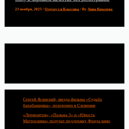
23 ноября, 2025
/
Олдскул и Классика
/ By
Анна Крылова
Популярные статьи
Сергей Ясинский, звезда фильма «Судьба
барабанщика», похоронен в Словении
«Лермонтов», «Пальма 3» и «Юность
Матроскина» получат поддержку Фонда кино