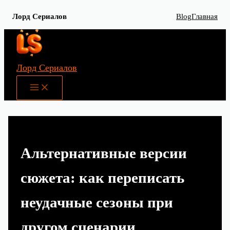
Лорд Сериалов
Blog
Главная
Перейти
к
содержимому
Лорд Сериалов
Main
Menu
Альтернативные версии
сюжета: как переписать
неудачные сезоны при
другом сценарии