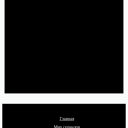
благодаря труду сотен людей.
Чтобы и дальше наслаждаться
новыми историями, смотрите
их легально на Кинопоиске,
Иви, Okko и других
лицензионных сервисах.
Главная
Мир сериалов